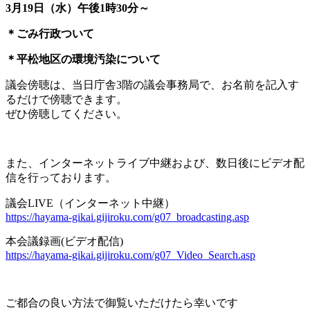
3
月
19
日（水）午後
1
時
30
分～
＊ごみ行政ついて
＊平松地区の環境汚染について
議会傍聴は、当日庁舎
3
階の議会事務局で、お名前を記入す
るだけで傍聴できます。
ぜひ傍聴してください。
また、インターネットライブ中継および、数日後にビデオ配
信を行っております。
議会LIVE（インターネット中継）
https://hayama-gikai.gijiroku.com/g07_broadcasting.asp
本会議録画(ビデオ配信)
https://hayama-gikai.gijiroku.com/g07_Video_Search.asp
ご都合の良い方法で御覧いただけたら幸いです