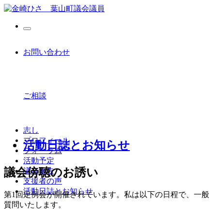
お問い合わせ
ご相談
志し
プロフィール
活動日誌とお知らせ
フォーラム
活動予定
議会傍聴のお誘い
議会報告
支援者の声
活動日誌とお知らせ
第
1
回定例会が開催されています。私は以下の日程で、一般
質問いたします。