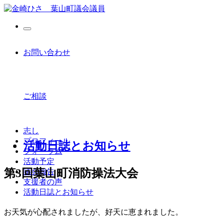
お問い合わせ
ご相談
志し
プロフィール
活動日誌とお知らせ
フォーラム
活動予定
第3回葉山町消防操法大会
議会報告
支援者の声
活動日誌とお知らせ
お天気が心配されましたが、好天に恵まれました。